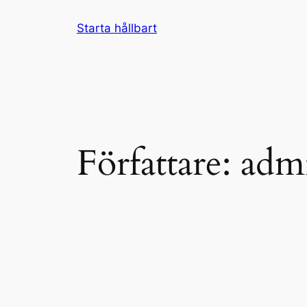
Hoppa
Starta hållbart
till
innehåll
Författare:
admi